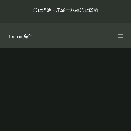
跳
禁止酒駕・未滿十八歲禁止飲酒
至
主
要
內
Torihan 鳥伴
容